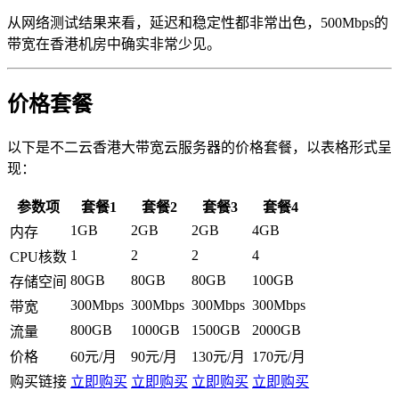
从网络测试结果来看，延迟和稳定性都非常出色，500Mbps的
带宽在香港机房中确实非常少见。
价格套餐
以下是不二云香港大带宽云服务器的价格套餐，以表格形式呈
现：
参数项
套餐1
套餐2
套餐3
套餐4
1GB
2GB
2GB
4GB
内存
1
2
2
4
CPU核数
80GB
80GB
80GB
100GB
存储空间
300Mbps
300Mbps
300Mbps
300Mbps
带宽
800GB
1000GB
1500GB
2000GB
流量
价格
60元/月
90元/月
130元/月
170元/月
购买链接
立即购买
立即购买
立即购买
立即购买