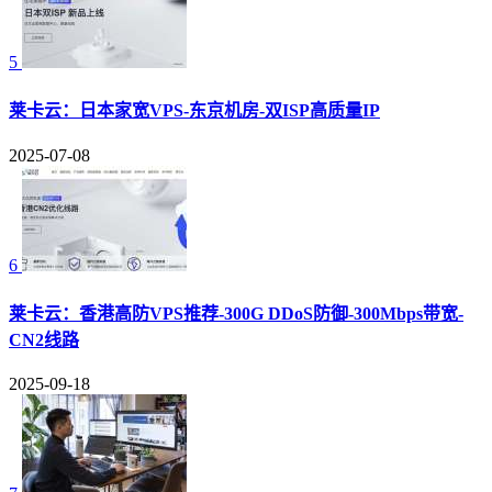
5
莱卡云：日本家宽VPS-东京机房-双ISP高质量IP
2025-07-08
6
莱卡云：香港高防VPS推荐-300G DDoS防御-300Mbps带宽-
CN2线路
2025-09-18