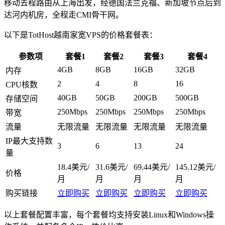
移动去程路由从上海出发，经德国法兰克福、新加坡节点后到
达河内机房，全程走CMI骨干网。
以下是TotHost越南家宽VPS的价格套餐表：
参数项
套餐1
套餐2
套餐3
套餐4
4GB
8GB
16GB
32GB
内存
2
4
8
16
CPU核数
40GB
50GB
200GB
500GB
存储空间
250Mbps
250Mbps
250Mbps
250Mbps
带宽
流量
无限流量
无限流量
无限流量
无限流量
IP最大支持数
3
6
13
24
量
18.4美元/
31.6美元/
69.44美元/
145.12美元/
价格
月
月
月
月
购买链接
立即购买
立即购买
立即购买
立即购买
以上套餐配置丰富，每个套餐均支持安装Linux和Windows操