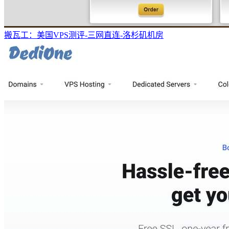
搬瓦工：美国VPS测评-三网直连-洛杉矶机房