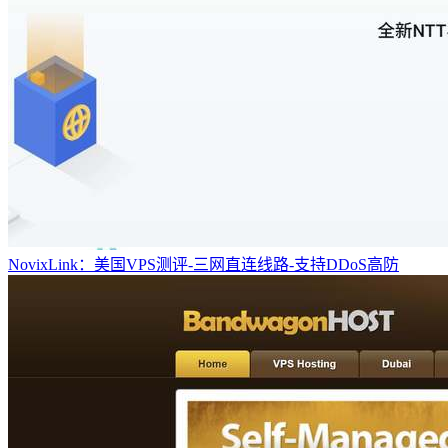
NovixLink：美国VPS测评-三网直连线路-支持DDoS高防