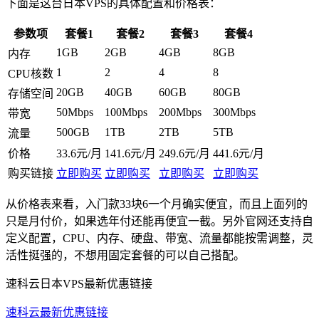
下面是这台日本VPS的具体配置和价格表：
参数项
套餐1
套餐2
套餐3
套餐4
1GB
2GB
4GB
8GB
内存
1
2
4
8
CPU核数
20GB
40GB
60GB
80GB
存储空间
50Mbps
100Mbps
200Mbps
300Mbps
带宽
500GB
1TB
2TB
5TB
流量
价格
33.6元/月
141.6元/月
249.6元/月
441.6元/月
购买链接
立即购买
立即购买
立即购买
立即购买
从价格表来看，入门款33块6一个月确实便宜，而且上面列的
只是月付价，如果选年付还能再便宜一截。另外官网还支持自
定义配置，CPU、内存、硬盘、带宽、流量都能按需调整，灵
活性挺强的，不想用固定套餐的可以自己搭配。
速科云日本VPS最新优惠链接
速科云最新优惠链接