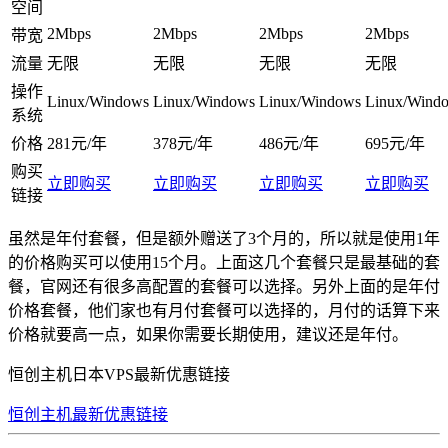
空间
2Mbps
2Mbps
2Mbps
2Mbps
带宽
流量
无限
无限
无限
无限
操作
Linux/Windows
Linux/Windows
Linux/Windows
Linux/Wind
系统
价格
281元/年
378元/年
486元/年
695元/年
购买
立即购买
立即购买
立即购买
立即购买
链接
虽然是年付套餐，但是额外赠送了3个月的，所以就是使用1年
的价格购买可以使用15个月。上面这几个套餐只是最基础的套
餐，官网还有很多高配置的套餐可以选择。另外上面的是年付
价格套餐，他们家也有月付套餐可以选择的，月付的话算下来
价格就要高一点，如果你需要长期使用，建议还是年付。
恒创主机日本VPS最新优惠链接
恒创主机最新优惠链接