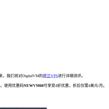
们将对DigitalVM的
荷兰VPS
进行详细测评。
/月。使用优惠码
NEWVM60
可享受4折优惠，折后仅需4美元/月。